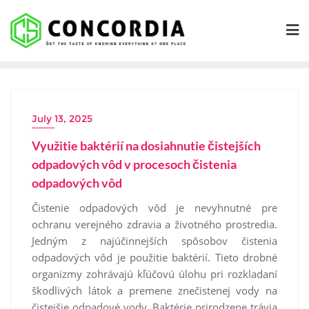
Skip
to
content
July 13, 2025
Využitie baktérií na dosiahnutie čistejších
odpadových vôd v procesoch čistenia
odpadových vôd
Čistenie odpadových vôd je nevyhnutné pre
ochranu verejného zdravia a životného prostredia.
Jedným z najúčinnejších spôsobov čistenia
odpadových vôd je použitie baktérií. Tieto drobné
organizmy zohrávajú kľúčovú úlohu pri rozkladaní
škodlivých látok a premene znečistenej vody na
čistejšie odpadové vody. Baktérie prirodzene trávia