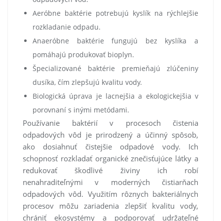
Aeróbne baktérie potrebujú kyslík na rýchlejšie
rozkladanie odpadu.
Anaeróbne baktérie fungujú bez kyslíka a
pomáhajú produkovať bioplyn.
Špecializované baktérie premieňajú zlúčeniny
dusíka, čím zlepšujú kvalitu vody.
Biologická úprava je lacnejšia a ekologickejšia v
porovnaní s inými metódami.
Používanie baktérií v procesoch čistenia
odpadových vôd je prirodzený a účinný spôsob,
ako dosiahnuť čistejšie odpadové vody. Ich
schopnosť rozkladať organické znečisťujúce látky a
redukovať škodlivé živiny ich robí
nenahraditeľnými v moderných čistiarňach
odpadových vôd. Využitím rôznych bakteriálnych
procesov môžu zariadenia zlepšiť kvalitu vody,
chrániť ekosystémy a podporovať udržateľné