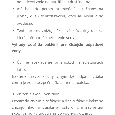
odpadovej vode na nitrifikáciu dusičnanov.
Iné baktérie potom premieňajú dusičnany na
plynný dusík denitrifikáciou, ktorý sa uvoľňuje do
ovzdušia.
Tento proces znižuje škodlivé zlúčeniny dusíka,
ktoré spôsobujú znečistenie vody.
Výhody použitia baktérií pre čistejšie odpadové
vody
Účinné rozkladanie organických znečisťujúcich
látok:
Baktérie trávia zložitý organický odpad, vďaka
čomu je voda bezpečnejšia a menej toxická.
Zníženie škodlivých živín:
Prostredníctvom nitrifikácie a denitrifikácie baktérie
znižujú hladinu dusíka a fosforu, čím zabraňujú
škodlivému kvitnutiu rias vo vodných útvaroch.