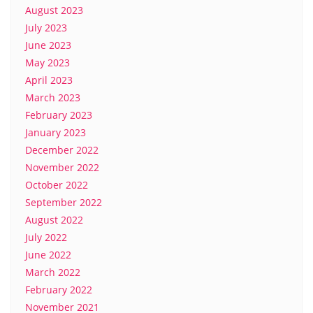
August 2023
July 2023
June 2023
May 2023
April 2023
March 2023
February 2023
January 2023
December 2022
November 2022
October 2022
September 2022
August 2022
July 2022
June 2022
March 2022
February 2022
November 2021