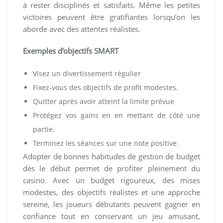
à rester disciplinés et satisfaits. Même les petites
victoires peuvent être gratifiantes lorsqu’on les
aborde avec des attentes réalistes.
Exemples d’objectifs SMART
Visez un divertissement régulier
Fixez-vous des objectifs de profit modestes.
Quitter après avoir atteint la limite prévue
Protégez vos gains en en mettant de côté une
partie.
Terminez les séances sur une note positive.
Adopter de bonnes habitudes de gestion de budget
dès le début permet de profiter pleinement du
casino. Avec un budget rigoureux, des mises
modestes, des objectifs réalistes et une approche
sereine, les joueurs débutants peuvent gagner en
confiance tout en conservant un jeu amusant,