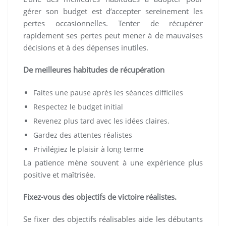
gérer son budget est d’accepter sereinement les
pertes occasionnelles. Tenter de récupérer
rapidement ses pertes peut mener à de mauvaises
décisions et à des dépenses inutiles.
De meilleures habitudes de récupération
Faites une pause après les séances difficiles
Respectez le budget initial
Revenez plus tard avec les idées claires.
Gardez des attentes réalistes
Privilégiez le plaisir à long terme
La patience mène souvent à une expérience plus
positive et maîtrisée.
Fixez-vous des objectifs de victoire réalistes.
Se fixer des objectifs réalisables aide les débutants