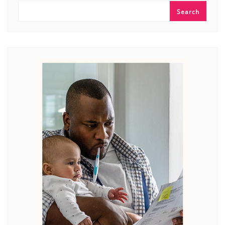
Search