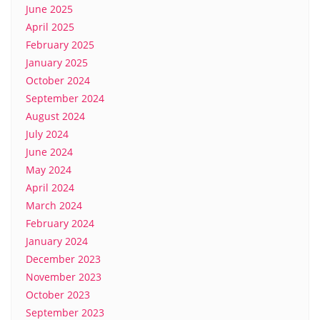
June 2025
April 2025
February 2025
January 2025
October 2024
September 2024
August 2024
July 2024
June 2024
May 2024
April 2024
March 2024
February 2024
January 2024
December 2023
November 2023
October 2023
September 2023